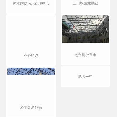
三门峡鑫龙煤业
神木陕煤污水处理中心
七台河佛宝市
齐齐哈尔
肥乡一中
济宁金港码头