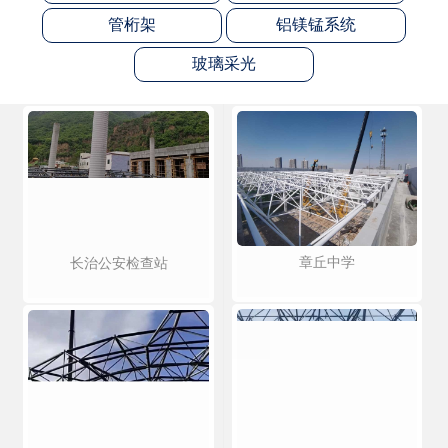
管桁架
铝镁锰系统
玻璃采光
章丘中学
长治公安检查站